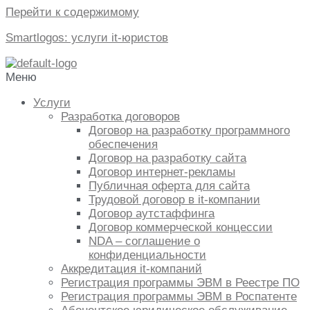
Перейти к содержимому
Smartlogos: услуги it-юристов
Меню
Услуги
Разработка договоров
Договор на разработку программного
обеспечения
Договор на разработку сайта
Договор интернет-рекламы
Публичная оферта для сайта
Трудовой договор в it-компании
Договор аутстаффинга
Договор коммерческой концессии
NDA – соглашение о
конфиденциальности
Аккредитация it-компаний
Регистрация программы ЭВМ в Реестре ПО
Регистрация программы ЭВМ в Роспатенте